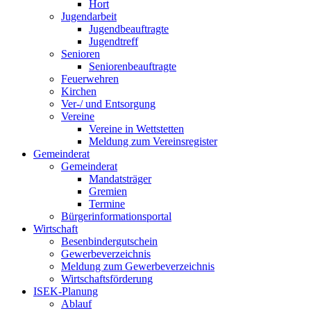
Hort
Jugendarbeit
Jugendbeauftragte
Jugendtreff
Senioren
Seniorenbeauftragte
Feuerwehren
Kirchen
Ver-/ und Entsorgung
Vereine
Vereine in Wettstetten
Meldung zum Vereinsregister
Gemeinderat
Gemeinderat
Mandatsträger
Gremien
Termine
Bürgerinformationsportal
Wirtschaft
Besenbindergutschein
Gewerbeverzeichnis
Meldung zum Gewerbeverzeichnis
Wirtschaftsförderung
ISEK-Planung
Ablauf