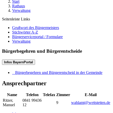
Start
Rathaus
Verwaltung
Seitenleiste Links
Grußwort des Bürgermeisters
Stichwörter A-Z
Bürgerserviceportal / Formulare
Verwaltung
Bürgerbegehren und Bürgerentscheide
Infos BayernPortal
Bürgerbegehren und Bürgerentscheid in der Gemeinde
Ansprechpartner
Name
Telefon
Telefax
Zimmer
E-Mail
Ritzer
,
0841 99436
9
wahlamt@wettstetten.de
Manuel
12