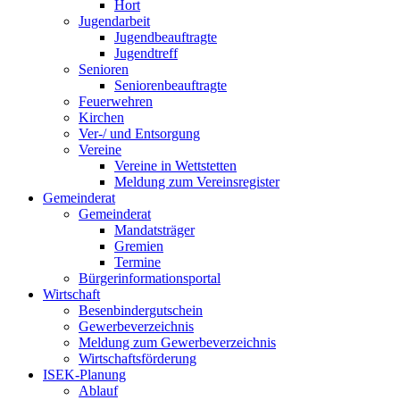
Hort
Jugendarbeit
Jugendbeauftragte
Jugendtreff
Senioren
Seniorenbeauftragte
Feuerwehren
Kirchen
Ver-/ und Entsorgung
Vereine
Vereine in Wettstetten
Meldung zum Vereinsregister
Gemeinderat
Gemeinderat
Mandatsträger
Gremien
Termine
Bürgerinformationsportal
Wirtschaft
Besenbindergutschein
Gewerbeverzeichnis
Meldung zum Gewerbeverzeichnis
Wirtschaftsförderung
ISEK-Planung
Ablauf