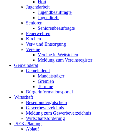
Hort
Jugendarbeit
Jugendbeauftragte
Jugendtreff
Senioren
Seniorenbeauftragte
Feuerwehren
Kirchen
Ver-/ und Entsorgung
Vereine
Vereine in Wettstetten
Meldung zum Vereinsregister
Gemeinderat
Gemeinderat
Mandatsträger
Gremien
Termine
Bürgerinformationsportal
Wirtschaft
Besenbindergutschein
Gewerbeverzeichnis
Meldung zum Gewerbeverzeichnis
Wirtschaftsförderung
ISEK-Planung
Ablauf