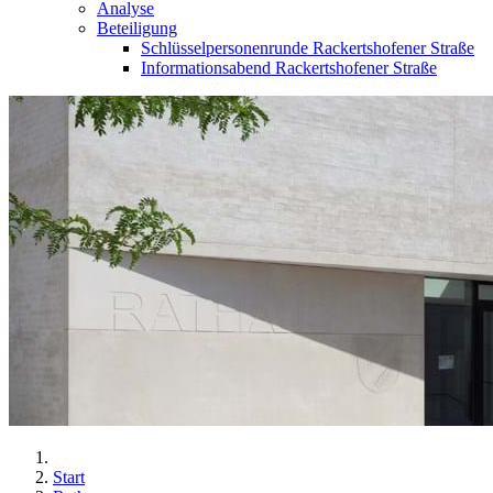
Analyse
Beteiligung
Schlüsselpersonenrunde Rackertshofener Straße
Informationsabend Rackertshofener Straße
Start