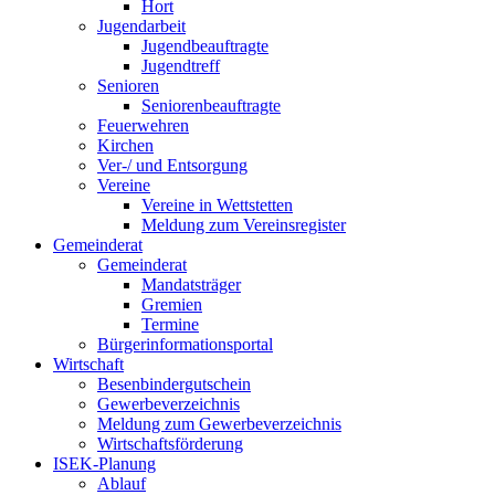
Hort
Jugendarbeit
Jugendbeauftragte
Jugendtreff
Senioren
Seniorenbeauftragte
Feuerwehren
Kirchen
Ver-/ und Entsorgung
Vereine
Vereine in Wettstetten
Meldung zum Vereinsregister
Gemeinderat
Gemeinderat
Mandatsträger
Gremien
Termine
Bürgerinformationsportal
Wirtschaft
Besenbindergutschein
Gewerbeverzeichnis
Meldung zum Gewerbeverzeichnis
Wirtschaftsförderung
ISEK-Planung
Ablauf