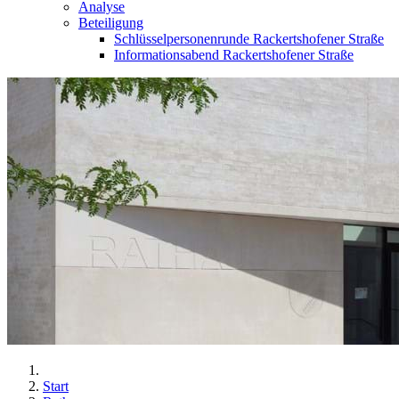
Analyse
Beteiligung
Schlüsselpersonenrunde Rackertshofener Straße
Informationsabend Rackertshofener Straße
Start