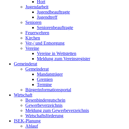
Hort
Jugendarbeit
Jugendbeauftragte
Jugendtreff
Senioren
Seniorenbeauftragte
Feuerwehren
Kirchen
Ver-/ und Entsorgung
Vereine
Vereine in Wettstetten
Meldung zum Vereinsregister
Gemeinderat
Gemeinderat
Mandatsträger
Gremien
Termine
Bürgerinformationsportal
Wirtschaft
Besenbindergutschein
Gewerbeverzeichnis
Meldung zum Gewerbeverzeichnis
Wirtschaftsförderung
ISEK-Planung
Ablauf