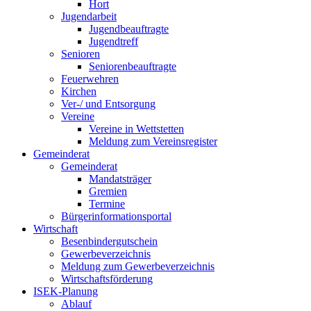
Hort
Jugendarbeit
Jugendbeauftragte
Jugendtreff
Senioren
Seniorenbeauftragte
Feuerwehren
Kirchen
Ver-/ und Entsorgung
Vereine
Vereine in Wettstetten
Meldung zum Vereinsregister
Gemeinderat
Gemeinderat
Mandatsträger
Gremien
Termine
Bürgerinformationsportal
Wirtschaft
Besenbindergutschein
Gewerbeverzeichnis
Meldung zum Gewerbeverzeichnis
Wirtschaftsförderung
ISEK-Planung
Ablauf