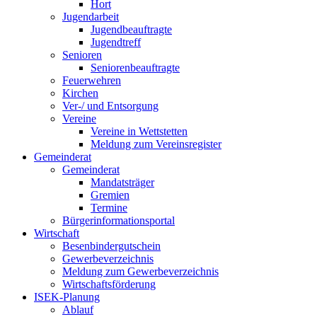
Hort
Jugendarbeit
Jugendbeauftragte
Jugendtreff
Senioren
Seniorenbeauftragte
Feuerwehren
Kirchen
Ver-/ und Entsorgung
Vereine
Vereine in Wettstetten
Meldung zum Vereinsregister
Gemeinderat
Gemeinderat
Mandatsträger
Gremien
Termine
Bürgerinformationsportal
Wirtschaft
Besenbindergutschein
Gewerbeverzeichnis
Meldung zum Gewerbeverzeichnis
Wirtschaftsförderung
ISEK-Planung
Ablauf