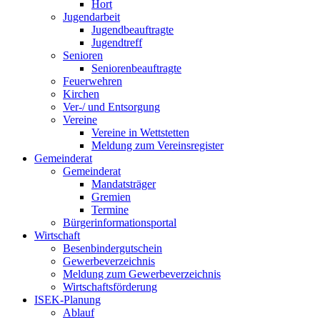
Hort
Jugendarbeit
Jugendbeauftragte
Jugendtreff
Senioren
Seniorenbeauftragte
Feuerwehren
Kirchen
Ver-/ und Entsorgung
Vereine
Vereine in Wettstetten
Meldung zum Vereinsregister
Gemeinderat
Gemeinderat
Mandatsträger
Gremien
Termine
Bürgerinformationsportal
Wirtschaft
Besenbindergutschein
Gewerbeverzeichnis
Meldung zum Gewerbeverzeichnis
Wirtschaftsförderung
ISEK-Planung
Ablauf