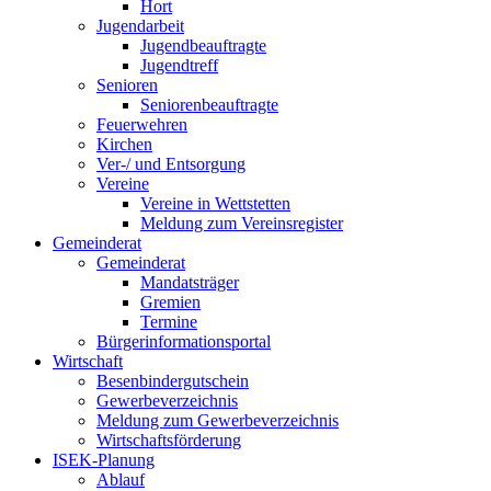
Hort
Jugendarbeit
Jugendbeauftragte
Jugendtreff
Senioren
Seniorenbeauftragte
Feuerwehren
Kirchen
Ver-/ und Entsorgung
Vereine
Vereine in Wettstetten
Meldung zum Vereinsregister
Gemeinderat
Gemeinderat
Mandatsträger
Gremien
Termine
Bürgerinformationsportal
Wirtschaft
Besenbindergutschein
Gewerbeverzeichnis
Meldung zum Gewerbeverzeichnis
Wirtschaftsförderung
ISEK-Planung
Ablauf