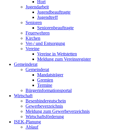
Hort
Jugendarbeit
Jugendbeauftragte
Jugendtreff
Senioren
Seniorenbeauftragte
Feuerwehren
Kirchen
Ver-/ und Entsorgung
Vereine
Vereine in Wettstetten
Meldung zum Vereinsregister
Gemeinderat
Gemeinderat
Mandatsträger
Gremien
Termine
Bürgerinformationsportal
Wirtschaft
Besenbindergutschein
Gewerbeverzeichnis
Meldung zum Gewerbeverzeichnis
Wirtschaftsförderung
ISEK-Planung
Ablauf