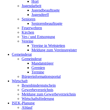
Hort
Jugendarbeit
Jugendbeauftragte
Jugendtreff
Senioren
Seniorenbeauftragte
Feuerwehren
Kirchen
Ver-/ und Entsorgung
Vereine
Vereine in Wettstetten
Meldung zum Vereinsregister
Gemeinderat
Gemeinderat
Mandatsträger
Gremien
Termine
Bürgerinformationsportal
Wirtschaft
Besenbindergutschein
Gewerbeverzeichnis
Meldung zum Gewerbeverzeichnis
Wirtschaftsförderung
ISEK-Planung
Ablauf