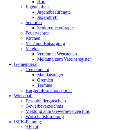
Hort
Jugendarbeit
Jugendbeauftragte
Jugendtreff
Senioren
Seniorenbeauftragte
Feuerwehren
Kirchen
Ver-/ und Entsorgung
Vereine
Vereine in Wettstetten
Meldung zum Vereinsregister
Gemeinderat
Gemeinderat
Mandatsträger
Gremien
Termine
Bürgerinformationsportal
Wirtschaft
Besenbindergutschein
Gewerbeverzeichnis
Meldung zum Gewerbeverzeichnis
Wirtschaftsförderung
ISEK-Planung
Ablauf