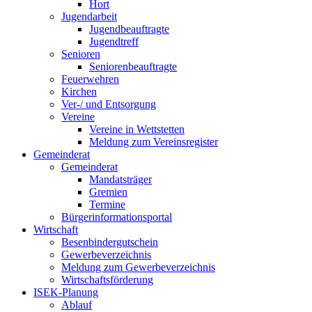
Hort
Jugendarbeit
Jugendbeauftragte
Jugendtreff
Senioren
Seniorenbeauftragte
Feuerwehren
Kirchen
Ver-/ und Entsorgung
Vereine
Vereine in Wettstetten
Meldung zum Vereinsregister
Gemeinderat
Gemeinderat
Mandatsträger
Gremien
Termine
Bürgerinformationsportal
Wirtschaft
Besenbindergutschein
Gewerbeverzeichnis
Meldung zum Gewerbeverzeichnis
Wirtschaftsförderung
ISEK-Planung
Ablauf