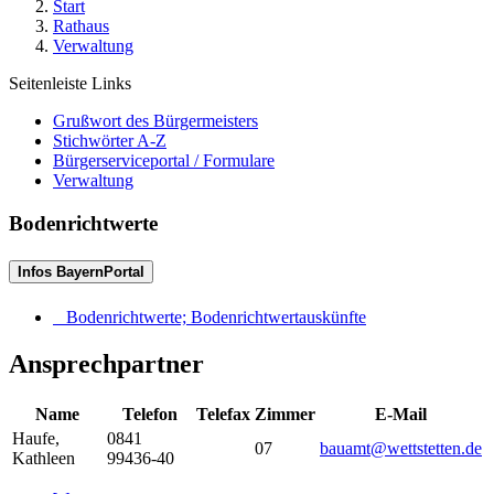
Start
Rathaus
Verwaltung
Seitenleiste Links
Grußwort des Bürgermeisters
Stichwörter A-Z
Bürgerserviceportal / Formulare
Verwaltung
Bodenrichtwerte
Infos BayernPortal
Bodenrichtwerte; Bodenrichtwertauskünfte
Ansprechpartner
Name
Telefon
Telefax
Zimmer
E-Mail
Haufe
,
0841
07
bauamt@wettstetten.de
Kathleen
99436-40