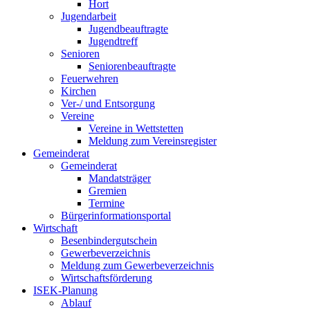
Hort
Jugendarbeit
Jugendbeauftragte
Jugendtreff
Senioren
Seniorenbeauftragte
Feuerwehren
Kirchen
Ver-/ und Entsorgung
Vereine
Vereine in Wettstetten
Meldung zum Vereinsregister
Gemeinderat
Gemeinderat
Mandatsträger
Gremien
Termine
Bürgerinformationsportal
Wirtschaft
Besenbindergutschein
Gewerbeverzeichnis
Meldung zum Gewerbeverzeichnis
Wirtschaftsförderung
ISEK-Planung
Ablauf