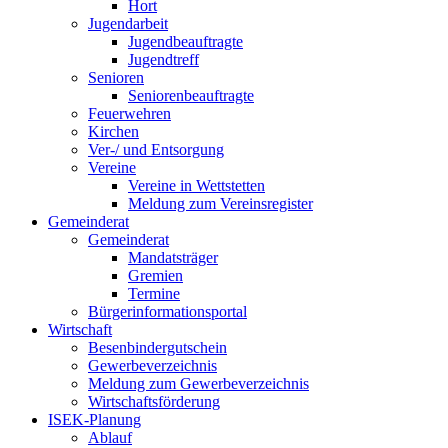
Hort
Jugendarbeit
Jugendbeauftragte
Jugendtreff
Senioren
Seniorenbeauftragte
Feuerwehren
Kirchen
Ver-/ und Entsorgung
Vereine
Vereine in Wettstetten
Meldung zum Vereinsregister
Gemeinderat
Gemeinderat
Mandatsträger
Gremien
Termine
Bürgerinformationsportal
Wirtschaft
Besenbindergutschein
Gewerbeverzeichnis
Meldung zum Gewerbeverzeichnis
Wirtschaftsförderung
ISEK-Planung
Ablauf