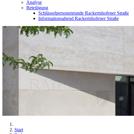
Analyse
Beteiligung
Schlüsselpersonenrunde Rackertshofener Straße
Informationsabend Rackertshofener Straße
Start