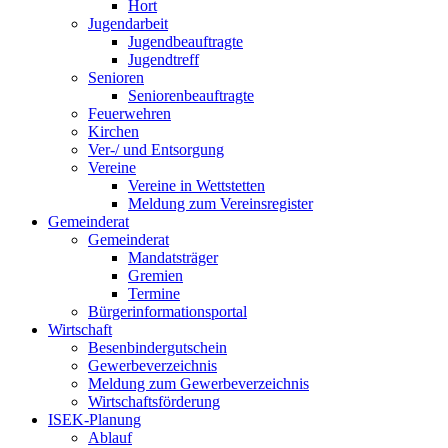
Hort
Jugendarbeit
Jugendbeauftragte
Jugendtreff
Senioren
Seniorenbeauftragte
Feuerwehren
Kirchen
Ver-/ und Entsorgung
Vereine
Vereine in Wettstetten
Meldung zum Vereinsregister
Gemeinderat
Gemeinderat
Mandatsträger
Gremien
Termine
Bürgerinformationsportal
Wirtschaft
Besenbindergutschein
Gewerbeverzeichnis
Meldung zum Gewerbeverzeichnis
Wirtschaftsförderung
ISEK-Planung
Ablauf