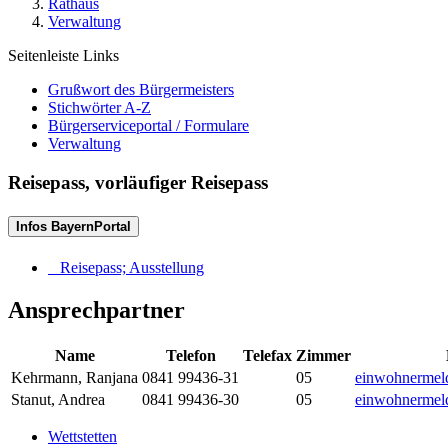
Rathaus
Verwaltung
Seitenleiste Links
Grußwort des Bürgermeisters
Stichwörter A-Z
Bürgerserviceportal / Formulare
Verwaltung
Reisepass, vorläufiger Reisepass
Infos BayernPortal
Reisepass; Ausstellung
Ansprechpartner
Name
Telefon
Telefax
Zimmer
Kehrmann
,
Ranjana
0841 99436-31
05
einwohnermel
Stanut
,
Andrea
0841 99436-30
05
einwohnermel
Wettstetten