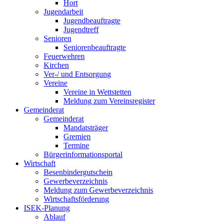
Hort
Jugendarbeit
Jugendbeauftragte
Jugendtreff
Senioren
Seniorenbeauftragte
Feuerwehren
Kirchen
Ver-/ und Entsorgung
Vereine
Vereine in Wettstetten
Meldung zum Vereinsregister
Gemeinderat
Gemeinderat
Mandatsträger
Gremien
Termine
Bürgerinformationsportal
Wirtschaft
Besenbindergutschein
Gewerbeverzeichnis
Meldung zum Gewerbeverzeichnis
Wirtschaftsförderung
ISEK-Planung
Ablauf