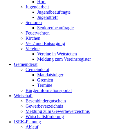
Hort
Jugendarbeit
Jugendbeauftragte
Jugendtreff
Senioren
Seniorenbeauftragte
Feuerwehren
Kirchen
Ver-/ und Entsorgung
Vereine
Vereine in Wettstetten
Meldung zum Vereinsregister
Gemeinderat
Gemeinderat
Mandatsträger
Gremien
Termine
Bürgerinformationsportal
Wirtschaft
Besenbindergutschein
Gewerbeverzeichnis
Meldung zum Gewerbeverzeichnis
Wirtschaftsförderung
ISEK-Planung
Ablauf