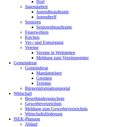
Hort
Jugendarbeit
Jugendbeauftragte
Jugendtreff
Senioren
Seniorenbeauftragte
Feuerwehren
Kirchen
Ver-/ und Entsorgung
Vereine
Vereine in Wettstetten
Meldung zum Vereinsregister
Gemeinderat
Gemeinderat
Mandatsträger
Gremien
Termine
Bürgerinformationsportal
Wirtschaft
Besenbindergutschein
Gewerbeverzeichnis
Meldung zum Gewerbeverzeichnis
Wirtschaftsförderung
ISEK-Planung
Ablauf