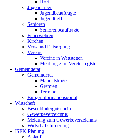
Hort
Jugendarbeit
Jugendbeauftragte
Jugendtreff
Senioren
Seniorenbeauftragte
Feuerwehren
Kirchen
Ver-/ und Entsorgung
Vereine
Vereine in Wettstetten
Meldung zum Vereinsregister
Gemeinderat
Gemeinderat
Mandatsträger
Gremien
Termine
Bürgerinformationsportal
Wirtschaft
Besenbindergutschein
Gewerbeverzeichnis
Meldung zum Gewerbeverzeichnis
Wirtschaftsförderung
ISEK-Planung
Ablauf