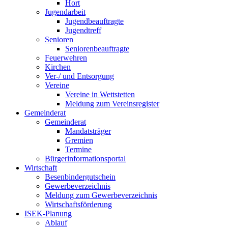
Hort
Jugendarbeit
Jugendbeauftragte
Jugendtreff
Senioren
Seniorenbeauftragte
Feuerwehren
Kirchen
Ver-/ und Entsorgung
Vereine
Vereine in Wettstetten
Meldung zum Vereinsregister
Gemeinderat
Gemeinderat
Mandatsträger
Gremien
Termine
Bürgerinformationsportal
Wirtschaft
Besenbindergutschein
Gewerbeverzeichnis
Meldung zum Gewerbeverzeichnis
Wirtschaftsförderung
ISEK-Planung
Ablauf