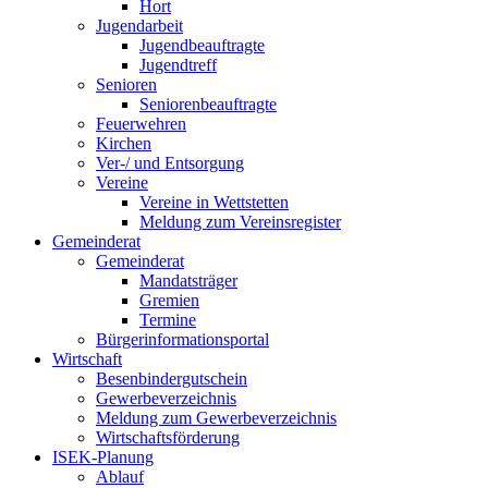
Hort
Jugendarbeit
Jugendbeauftragte
Jugendtreff
Senioren
Seniorenbeauftragte
Feuerwehren
Kirchen
Ver-/ und Entsorgung
Vereine
Vereine in Wettstetten
Meldung zum Vereinsregister
Gemeinderat
Gemeinderat
Mandatsträger
Gremien
Termine
Bürgerinformationsportal
Wirtschaft
Besenbindergutschein
Gewerbeverzeichnis
Meldung zum Gewerbeverzeichnis
Wirtschaftsförderung
ISEK-Planung
Ablauf