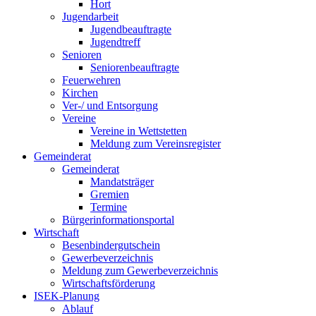
Hort
Jugendarbeit
Jugendbeauftragte
Jugendtreff
Senioren
Seniorenbeauftragte
Feuerwehren
Kirchen
Ver-/ und Entsorgung
Vereine
Vereine in Wettstetten
Meldung zum Vereinsregister
Gemeinderat
Gemeinderat
Mandatsträger
Gremien
Termine
Bürgerinformationsportal
Wirtschaft
Besenbindergutschein
Gewerbeverzeichnis
Meldung zum Gewerbeverzeichnis
Wirtschaftsförderung
ISEK-Planung
Ablauf