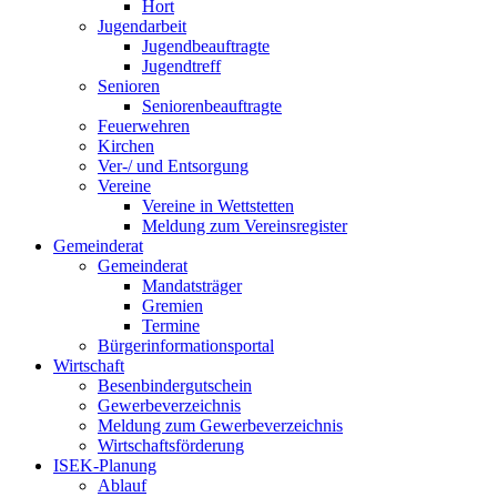
Hort
Jugendarbeit
Jugendbeauftragte
Jugendtreff
Senioren
Seniorenbeauftragte
Feuerwehren
Kirchen
Ver-/ und Entsorgung
Vereine
Vereine in Wettstetten
Meldung zum Vereinsregister
Gemeinderat
Gemeinderat
Mandatsträger
Gremien
Termine
Bürgerinformationsportal
Wirtschaft
Besenbindergutschein
Gewerbeverzeichnis
Meldung zum Gewerbeverzeichnis
Wirtschaftsförderung
ISEK-Planung
Ablauf