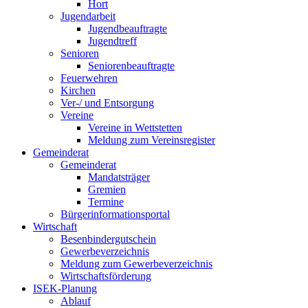
Hort
Jugendarbeit
Jugendbeauftragte
Jugendtreff
Senioren
Seniorenbeauftragte
Feuerwehren
Kirchen
Ver-/ und Entsorgung
Vereine
Vereine in Wettstetten
Meldung zum Vereinsregister
Gemeinderat
Gemeinderat
Mandatsträger
Gremien
Termine
Bürgerinformationsportal
Wirtschaft
Besenbindergutschein
Gewerbeverzeichnis
Meldung zum Gewerbeverzeichnis
Wirtschaftsförderung
ISEK-Planung
Ablauf