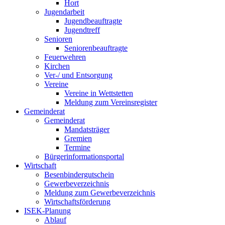
Hort
Jugendarbeit
Jugendbeauftragte
Jugendtreff
Senioren
Seniorenbeauftragte
Feuerwehren
Kirchen
Ver-/ und Entsorgung
Vereine
Vereine in Wettstetten
Meldung zum Vereinsregister
Gemeinderat
Gemeinderat
Mandatsträger
Gremien
Termine
Bürgerinformationsportal
Wirtschaft
Besenbindergutschein
Gewerbeverzeichnis
Meldung zum Gewerbeverzeichnis
Wirtschaftsförderung
ISEK-Planung
Ablauf