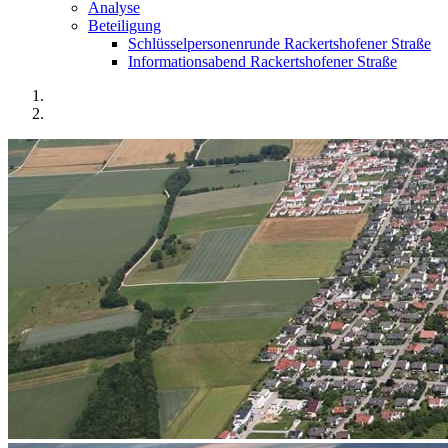
Analyse
Beteiligung
Schlüsselpersonenrunde Rackertshofener Straße
Informationsabend Rackertshofener Straße