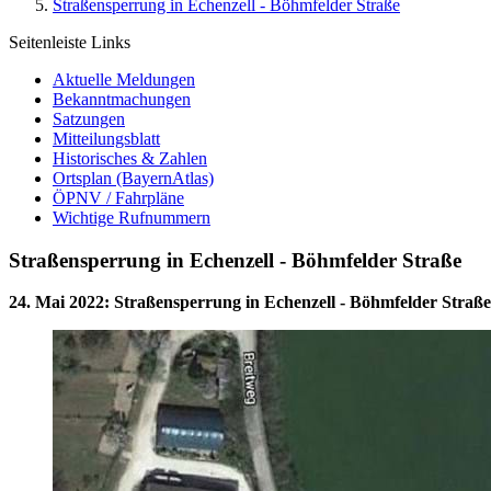
Straßensperrung in Echenzell - Böhmfelder Straße
Seitenleiste Links
Aktuelle Meldungen
Bekanntmachungen
Satzungen
Mitteilungsblatt
Historisches & Zahlen
Ortsplan (BayernAtlas)
ÖPNV / Fahrpläne
Wichtige Rufnummern
Straßensperrung in Echenzell - Böhmfelder Straße
24. Mai 2022
:
Straßensperrung in Echenzell - Böhmfelder Straße