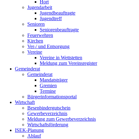
Hort
Jugendarbeit
Jugendbeauftragte
Jugendtreff
Senioren
Seniorenbeauftragte
Feuerwehren
Kirchen
Ver-/ und Entsorgung
Vereine
Vereine in Wettstetten
Meldung zum Vereinsregister
Gemeinderat
Gemeinderat
Mandatsträger
Gremien
Termine
Bürgerinformationsportal
Wirtschaft
Besenbindergutschein
Gewerbeverzeichnis
Meldung zum Gewerbeverzeichnis
Wirtschaftsförderung
ISEK-Planung
Ablauf