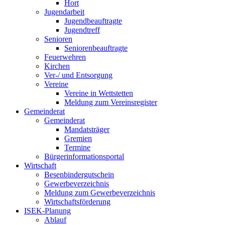
Hort
Jugendarbeit
Jugendbeauftragte
Jugendtreff
Senioren
Seniorenbeauftragte
Feuerwehren
Kirchen
Ver-/ und Entsorgung
Vereine
Vereine in Wettstetten
Meldung zum Vereinsregister
Gemeinderat
Gemeinderat
Mandatsträger
Gremien
Termine
Bürgerinformationsportal
Wirtschaft
Besenbindergutschein
Gewerbeverzeichnis
Meldung zum Gewerbeverzeichnis
Wirtschaftsförderung
ISEK-Planung
Ablauf