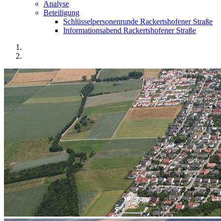
Analyse
Beteiligung
Schlüsselpersonenrunde Rackertshofener Straße
Informationsabend Rackertshofener Straße