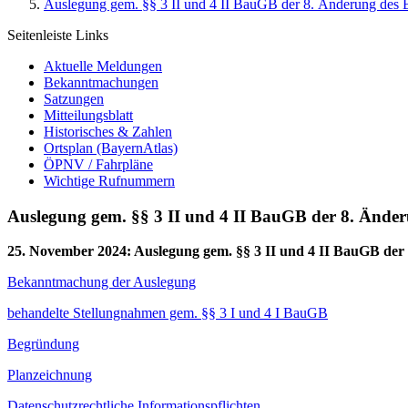
Auslegung gem. §§ 3 II und 4 II BauGB der 8. Änderung des B
Seitenleiste Links
Aktuelle Meldungen
Bekanntmachungen
Satzungen
Mitteilungsblatt
Historisches & Zahlen
Ortsplan (BayernAtlas)
ÖPNV / Fahrpläne
Wichtige Rufnummern
Auslegung gem. §§ 3 II und 4 II BauGB der 8. Änder
25. November 2024
:
Auslegung gem. §§ 3 II und 4 II BauGB der
Bekanntmachung der Auslegung
behandelte Stellungnahmen gem. §§ 3 I und 4 I BauGB
Begründung
Planzeichnung
Datenschutzrechtliche Informationspflichten