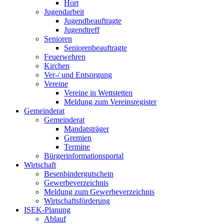
Hort
Jugendarbeit
Jugendbeauftragte
Jugendtreff
Senioren
Seniorenbeauftragte
Feuerwehren
Kirchen
Ver-/ und Entsorgung
Vereine
Vereine in Wettstetten
Meldung zum Vereinsregister
Gemeinderat
Gemeinderat
Mandatsträger
Gremien
Termine
Bürgerinformationsportal
Wirtschaft
Besenbindergutschein
Gewerbeverzeichnis
Meldung zum Gewerbeverzeichnis
Wirtschaftsförderung
ISEK-Planung
Ablauf