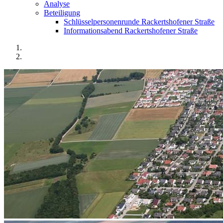
Analyse
Beteiligung
Schlüsselpersonenrunde Rackertshofener Straße
Informationsabend Rackertshofener Straße