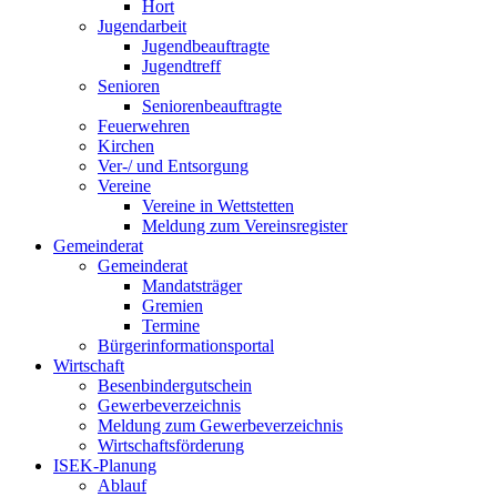
Hort
Jugendarbeit
Jugendbeauftragte
Jugendtreff
Senioren
Seniorenbeauftragte
Feuerwehren
Kirchen
Ver-/ und Entsorgung
Vereine
Vereine in Wettstetten
Meldung zum Vereinsregister
Gemeinderat
Gemeinderat
Mandatsträger
Gremien
Termine
Bürgerinformationsportal
Wirtschaft
Besenbindergutschein
Gewerbeverzeichnis
Meldung zum Gewerbeverzeichnis
Wirtschaftsförderung
ISEK-Planung
Ablauf