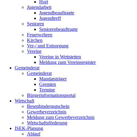
Hort
Jugendarbeit
Jugendbeauftragte
Jugendtreff
Senioren
Seniorenbeauftragte
Feuerwehren
Kirchen
Ver-/ und Entsorgung
Vereine
Vereine in Wettstetten
Meldung zum Vereinsregister
Gemeinderat
Gemeinderat
Mandatsträger
Gremien
Termine
Bürgerinformationsportal
Wirtschaft
Besenbindergutschein
Gewerbeverzeichnis
Meldung zum Gewerbeverzeichnis
Wirtschaftsförderung
ISEK-Planung
Ablauf