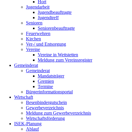
Hort
Jugendarbeit
Jugendbeauftragte
Jugendtreff
Senioren
Seniorenbeauftragte
Feuerwehren
Kirchen
Ver-/ und Entsorgung
Vereine
Vereine in Wettstetten
Meldung zum Vereinsregister
Gemeinderat
Gemeinderat
Mandatsträger
Gremien
Termine
Bürgerinformationsportal
Wirtschaft
Besenbindergutschein
Gewerbeverzeichnis
Meldung zum Gewerbeverzeichnis
Wirtschaftsförderung
ISEK-Planung
Ablauf