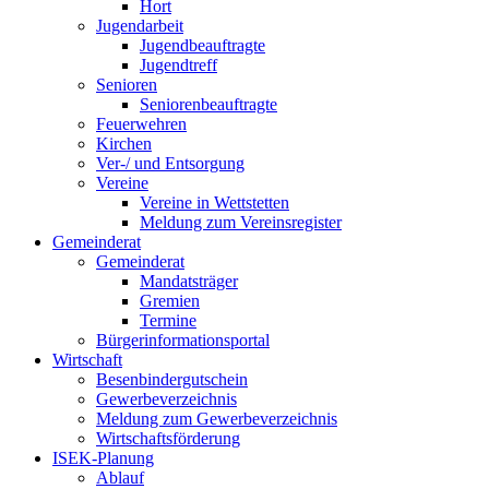
Hort
Jugendarbeit
Jugendbeauftragte
Jugendtreff
Senioren
Seniorenbeauftragte
Feuerwehren
Kirchen
Ver-/ und Entsorgung
Vereine
Vereine in Wettstetten
Meldung zum Vereinsregister
Gemeinderat
Gemeinderat
Mandatsträger
Gremien
Termine
Bürgerinformationsportal
Wirtschaft
Besenbindergutschein
Gewerbeverzeichnis
Meldung zum Gewerbeverzeichnis
Wirtschaftsförderung
ISEK-Planung
Ablauf