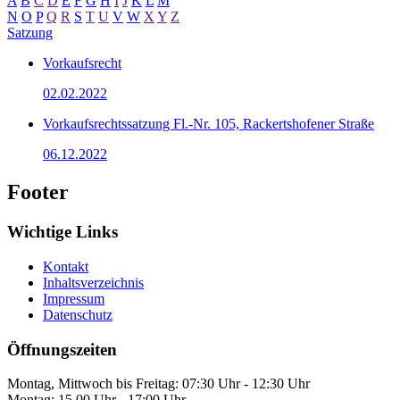
A
B
C
D
E
F
G
H
I
J
K
L
M
N
O
P
Q
R
S
T
U
V
W
X
Y
Z
Satzung
Vorkaufsrecht
02.02.2022
Vorkaufsrechtssatzung Fl.-Nr. 105, Rackertshofener Straße
06.12.2022
Footer
Wichtige Links
Kontakt
Inhaltsverzeichnis
Impressum
Datenschutz
Öffnungszeiten
Montag, Mittwoch bis Freitag: 07:30 Uhr - 12:30 Uhr
Montag: 15.00 Uhr - 17:00 Uhr