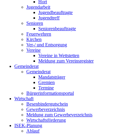
Hort
Jugendarbeit
Jugendbeauftragte
Jugendtreff
Senioren
Seniorenbeauftragte
Feuerwehren
Kirchen
Ver-/ und Entsorgung
Vereine
Vereine in Wettstetten
Meldung zum Vereinsregister
Gemeinderat
Gemeinderat
Mandatsträger
Gremien
Termine
Bürgerinformationsportal
Wirtschaft
Besenbindergutschein
Gewerbeverzeichnis
Meldung zum Gewerbeverzeichnis
Wirtschaftsförderung
ISEK-Planung
Ablauf