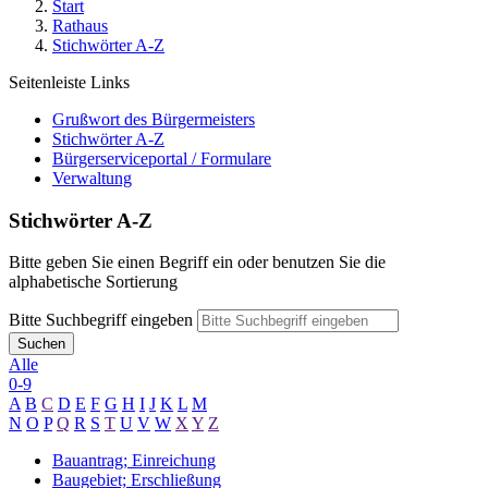
Start
Rathaus
Stichwörter A-Z
Seitenleiste Links
Grußwort des Bürgermeisters
Stichwörter A-Z
Bürgerserviceportal / Formulare
Verwaltung
Stichwörter A-Z
Bitte geben Sie einen Begriff ein oder benutzen Sie die
alphabetische Sortierung
Bitte Suchbegriff eingeben
Suchen
Alle
0-9
A
B
C
D
E
F
G
H
I
J
K
L
M
N
O
P
Q
R
S
T
U
V
W
X
Y
Z
Bauantrag; Einreichung
Baugebiet; Erschließung