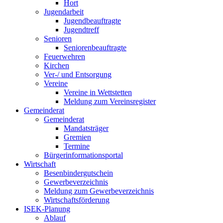
Hort
Jugendarbeit
Jugendbeauftragte
Jugendtreff
Senioren
Seniorenbeauftragte
Feuerwehren
Kirchen
Ver-/ und Entsorgung
Vereine
Vereine in Wettstetten
Meldung zum Vereinsregister
Gemeinderat
Gemeinderat
Mandatsträger
Gremien
Termine
Bürgerinformationsportal
Wirtschaft
Besenbindergutschein
Gewerbeverzeichnis
Meldung zum Gewerbeverzeichnis
Wirtschaftsförderung
ISEK-Planung
Ablauf