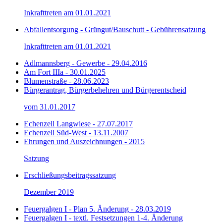
Inkrafttreten am 01.01.2021
Abfallentsorgung - Grüngut/Bauschutt - Gebührensatzung
Inkrafttreten am 01.01.2021
Adlmannsberg - Gewerbe - 29.04.2016
Am Fort IIIa - 30.01.2025
Blumenstraße - 28.06.2023
Bürgerantrag, Bürgerbehehren und Bürgerentscheid
vom 31.01.2017
Echenzell Langwiese - 27.07.2017
Echenzell Süd-West - 13.11.2007
Ehrungen und Auszeichnungen - 2015
Satzung
Erschließungsbeitragssatzung
Dezember 2019
Feuergalgen I - Plan 5. Änderung - 28.03.2019
Feuergalgen I - textl. Festsetzungen 1-4. Änderung