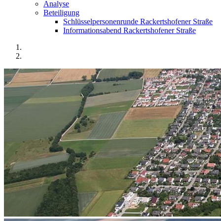
Analyse
Beteiligung
Schlüsselpersonenrunde Rackertshofener Straße
Informationsabend Rackertshofener Straße