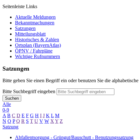
Seitenleiste Links
Aktuelle Meldungen
Bekanntmachungen
Satzungen
Mitteilungsblatt
Historisches & Zahlen
Ortsplan (BayernAtlas)
ÖPNV / Fahrpläne
Wichtige Rufnummern
Satzungen
Bitte geben Sie einen Begriff ein oder benutzen Sie die alphabetische
Bitte Suchbegriff eingeben
Suchen
Alle
0-9
A
B
C
D
E
F
G
H
I
J
K
L
M
N
O
P
Q
R
S
T
U
V
W
X
Y
Z
Satzung
Abfallentsorgung - Grüngut/Bauschutt - Benutzungssatzung