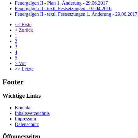
Feuergalgen II - Plan 1. Änderung - 29.06.2017
Feuergalgen II - textl. Festsetzungen - 07.04.2016
Feuergalgen II - textl. Festsetzungen 1. Änderung - 29.06.2017
<<
Erste
<
Zurück
1
2
3
4
5
>
Vor
>>
Letzte
Footer
Wichtige Links
Kontakt
Inhaltsverzeichnis
Impressum
Datenschutz
Öffnungszeiten