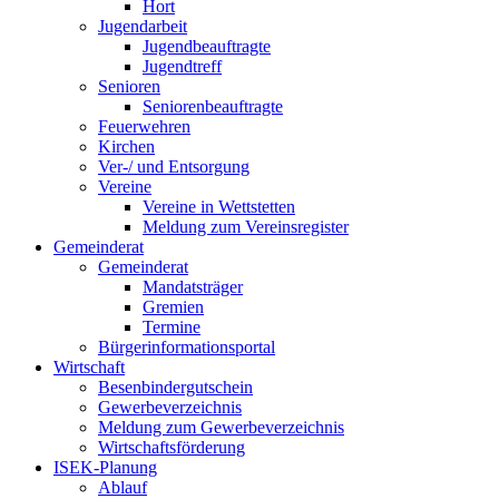
Hort
Jugendarbeit
Jugendbeauftragte
Jugendtreff
Senioren
Seniorenbeauftragte
Feuerwehren
Kirchen
Ver-/ und Entsorgung
Vereine
Vereine in Wettstetten
Meldung zum Vereinsregister
Gemeinderat
Gemeinderat
Mandatsträger
Gremien
Termine
Bürgerinformationsportal
Wirtschaft
Besenbindergutschein
Gewerbeverzeichnis
Meldung zum Gewerbeverzeichnis
Wirtschaftsförderung
ISEK-Planung
Ablauf