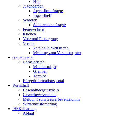
Hort
Jugendarbeit
Jugendbeauftragte
Jugendtreff
Senioren
Seniorenbeauftragte
Feuerwehren
Kirchen
Ver-/ und Entsorgung
Vereine
Vereine in Wettstetten
Meldung zum Vereinsregister
Gemeinderat
Gemeinderat
Mandatsträger
Gremien
Termine
Bürgerinformationsportal
Wirtschaft
Besenbindergutschein
Gewerbeverzeichnis
Meldung zum Gewerbeverzeichnis
Wirtschaftsförderung
ISEK-Planung
Ablauf